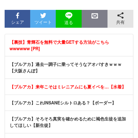
シェア
ツイート
共有
送る
【裏技】青輝石を無料で大量GETする方法がこちら
wwwwww [PR]
【ブルアカ】過去一調子に乗ってそうなアオバすきｗｗｗ
【大阪さんぽ】
【ブルアカ】来年こそはミレニアムにも夏イベを…【水着】
【ブルアカ】これINSANEシルトロある？【ボーダー】
【ブルアカ】そろそろ真実を確かめるために褐色生徒を追加
してほしい【新生徒】