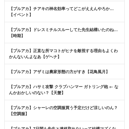
【ブルアカ】チアキの神名効率ってどこがええんやろか…
【イベント】
【ブルアカ】ドレスミチルスルーしてた先生結構いたのね…
【時期】
【ブルアカ】正直な所マコトがヒナを敵視する理由もよくわ
かんないんよなあ【ゲヘナ】
【ブルアカ】アザミは農家形態の方がすき【花鳥風月】
【ブルアカ】ハサミ攻撃 クラブハンマー ガトリング砲 ← な
んかおかしいのない？【天蟹】
【ブルアカ】シャーレの空調服買う予定だけど涼しいのん？
【空調服】
【ブルアカ】7日間も先生と連絡取れないって結構マズくな