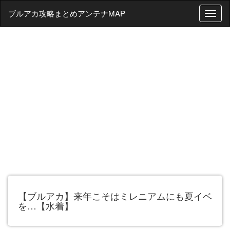
ブルアカ攻略まとめアンテナMAP
T
o
g
g
l
e
n
a
v
i
g
a
t
i
o
n
【ブルアカ】来年こそはミレニアムにも夏イベ
を…【水着】