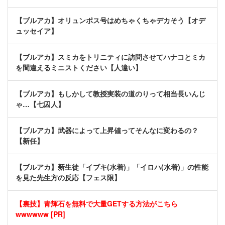
【ブルアカ】オリュンポス号はめちゃくちゃデカそう【オデ
ュッセイア】
【ブルアカ】スミカをトリニティに訪問させてハナコとミカ
を間違えるミニストください【人違い】
【ブルアカ】もしかして教授実装の道のりって相当長いんじ
ゃ…【七囚人】
【ブルアカ】武器によって上昇値ってそんなに変わるの？
【新任】
【ブルアカ】新生徒「イブキ(水着)」「イロハ(水着)」の性能
を見た先生方の反応【フェス限】
【裏技】青輝石を無料で大量GETする方法がこちら
wwwwww [PR]