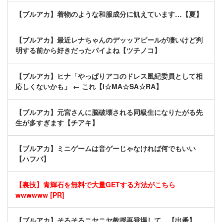
【ブルアカ】着物のような和服成分に飢えています…【夏】
【ブルアカ】最近レナちゃんのデッッアピールが凄いけど判
明する前から好きだったパイよね【ツチノコ】
【ブルアカ】ヒナ「やっぱりアコのドレス風紀委員として相
応しくないかも」 ← これ【I☆MA☆SA☆RA】
【ブルアカ】元宮さんに脳破壊される同級生になりたがる先
生が多すぎます【チアキ】
【ブルアカ】ミニゲームは音ゲーじゃなければ何でもいい
【ハフバ】
【裏技】青輝石を無料で大量GETする方法がこちら
wwwwww [PR]
【ブルアカ】そろそろニヤニヤ教授再登場して…【出番】