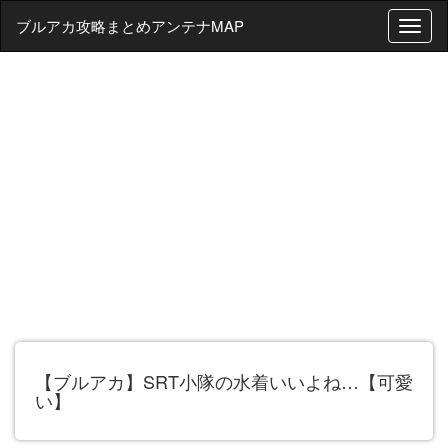
ブルアカ攻略まとめアンテナMAP
T
o
g
g
l
e
n
a
v
i
g
a
t
i
o
n
【ブルアカ】SRT小隊の水着いいよね…【可愛
い】