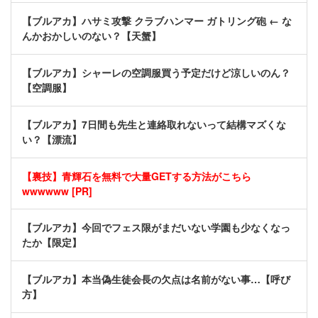
【ブルアカ】ハサミ攻撃 クラブハンマー ガトリング砲 ← な
んかおかしいのない？【天蟹】
【ブルアカ】シャーレの空調服買う予定だけど涼しいのん？
【空調服】
【ブルアカ】7日間も先生と連絡取れないって結構マズくな
い？【漂流】
【裏技】青輝石を無料で大量GETする方法がこちら
wwwwww [PR]
【ブルアカ】今回でフェス限がまだいない学園も少なくなっ
たか【限定】
【ブルアカ】本当偽生徒会長の欠点は名前がない事…【呼び
方】