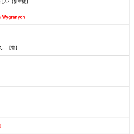
ほしい【新生徒】
ch Wygranych
ん…【背】
]