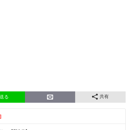
共有
送る
]