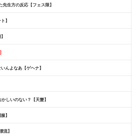
見た先生方の反応【フェス限】
ント】
期】
]
ないんよなあ【ゲヘナ】
かおかしいのない？【天蟹】
調服】
漂流】