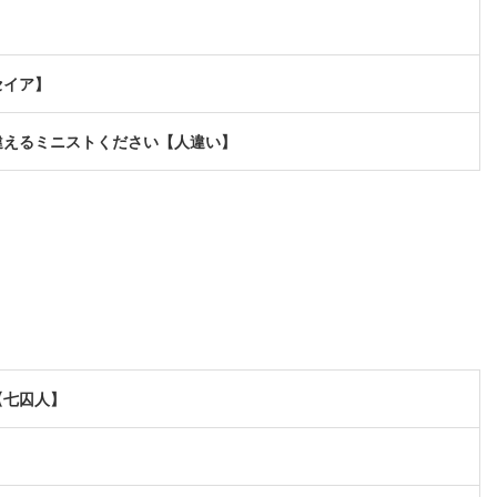
セイア】
違えるミニストください【人違い】
【七囚人】
】