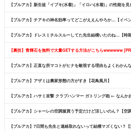
【ブルアカ】新生徒「イブキ(水着)」「イロハ(水着)」の性能を
【ブルアカ】チアキの神名効率ってどこがええんやろか…【イベ
【ブルアカ】ドレスミチルスルーしてた先生結構いたのね…【時
【裏技】青輝石を無料で大量GETする方法がこちらwwwwww [PR
【ブルアカ】正直な所マコトがヒナを敵視する理由もよくわかん
【ブルアカ】アザミは農家形態の方がすき【花鳥風月】
【ブルアカ】ハサミ攻撃 クラブハンマー ガトリング砲 ← なん
【ブルアカ】シャーレの空調服買う予定だけど涼しいのん？【空
【ブルアカ】7日間も先生と連絡取れないって結構マズくない？【