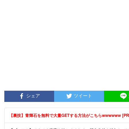
シェア
ツイート
【裏技】青輝石を無料で大量GETする方法がこちらwwwwww [PR