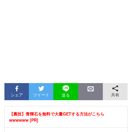
シェア
ツイート
共有
送る
【裏技】青輝石を無料で大量GETする方法がこちら
wwwwww [PR]