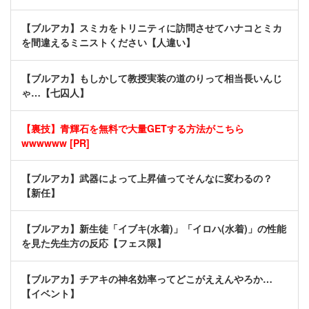
【ブルアカ】スミカをトリニティに訪問させてハナコとミカ
を間違えるミニストください【人違い】
【ブルアカ】もしかして教授実装の道のりって相当長いんじ
ゃ…【七囚人】
【裏技】青輝石を無料で大量GETする方法がこちら
wwwwww [PR]
【ブルアカ】武器によって上昇値ってそんなに変わるの？
【新任】
【ブルアカ】新生徒「イブキ(水着)」「イロハ(水着)」の性能
を見た先生方の反応【フェス限】
【ブルアカ】チアキの神名効率ってどこがええんやろか…
【イベント】