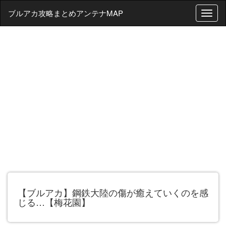
ブルアカ攻略まとめアンテナMAP
T
o
g
g
l
e
n
a
v
i
g
a
t
i
o
n
【ブルアカ】鋼鉄大陸の傷が癒えていくのを感
じる…【梅花園】