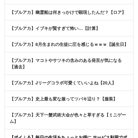
【ブルアカ】幽霊船は何きっかけで顕現したんだ？【ロア】
【ブルアカ】イブキが賢すぎて怖い…【計算】
【ブルアカ】8月生まれの生徒に圧を感じるｗｗｗ【誕生日】
【ブルアカ】マコトやサツキの含みのある発言が気になる
【過去】
【ブルアカ】Jリーグコラボ可愛くていいよね【20人】
【ブルアカ】史上最も変な服ってツバキ辺り？【服装】
【ブルアカ】天下一蟹武術大会が色々と草すぎる【ミニゲー
ム】
【ポイふる】毎日の生活をちょっとお得に サービス利用でポ