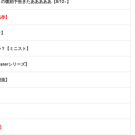
復刻予告きたあああああ【8/12~】
温存】
ラ】
い？【ミニスト】
terシリーズ】
漂流】
]