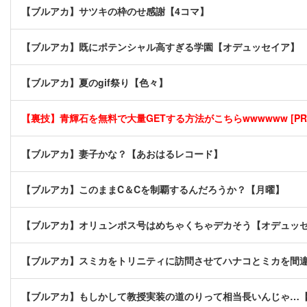
【ブルアカ】サツキの枠のせ感謝【4コマ】
【ブルアカ】既にポテンシャル高すぎる学園【オデュッセイア】
【ブルアカ】夏のgif祭り【色々】
【裏技】青輝石を無料で大量GETする方法がこちらwwwwww [PR
【ブルアカ】妻子かな？【あおはるレコード】
【ブルアカ】このままC＆Cを制覇するんだろうか？【月曜】
【ブルアカ】オリュンポス号はめちゃくちゃデカそう【オデュッ
【ブルアカ】スミカをトリニティに訪問させてハナコとミカを間
【ブルアカ】もしかして教授実装の道のりって相当長いんじゃ…