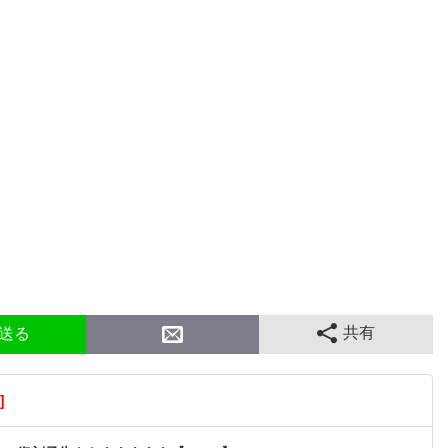
共有
送る
]