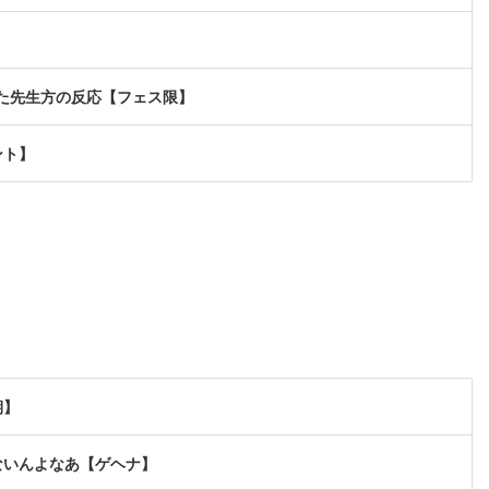
】
見た先生方の反応【フェス限】
ント】
期】
ないんよなあ【ゲヘナ】