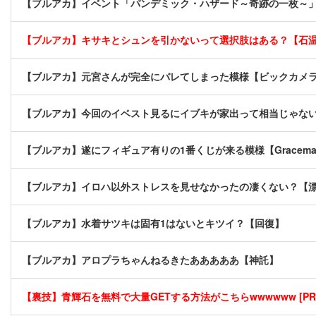
【ブルアカ】イベント「パンデミック・ハザード～奇跡の一枚～」の
【ブルアカ】キサキとシュンを引かないって選択肢はある？【石
【ブルアカ】元宮さんが完全にバレてしまった模様【ビックカメ
【ブルアカ】今回のイベスト見るにイブキが家出って相当じゃな
【ブルアカ】遂にフィギュア有りの1番くじが来る模様【Gracemas
【ブルアカ】イロハ以外ストレスを見せなかったの凄くない？【
【ブルアカ】水着サツキは固有1はないとキツイ？【回復】
【ブルアカ】アロプラちゃんねるきたあああああ【神託】
【裏技】青輝石を無料で大量GETする方法がこちらwwwwww [PR