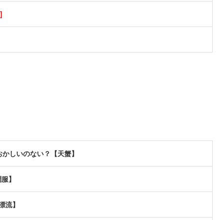
]
かおかしいのない？【天蟹】
調服】
漂流】