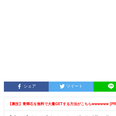
シェア
ツイート
【裏技】青輝石を無料で大量GETする方法がこちらwwwwww [PR