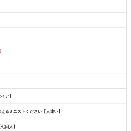
]
セイア】
違えるミニストください【人違い】
【七囚人】