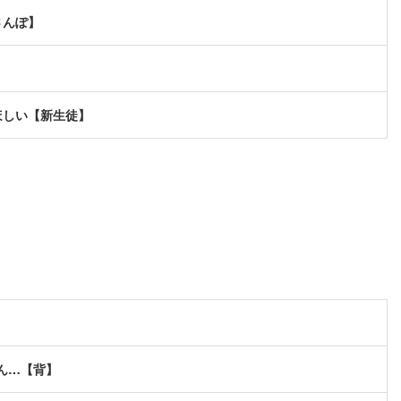
さんぽ】
ほしい【新生徒】
ん…【背】