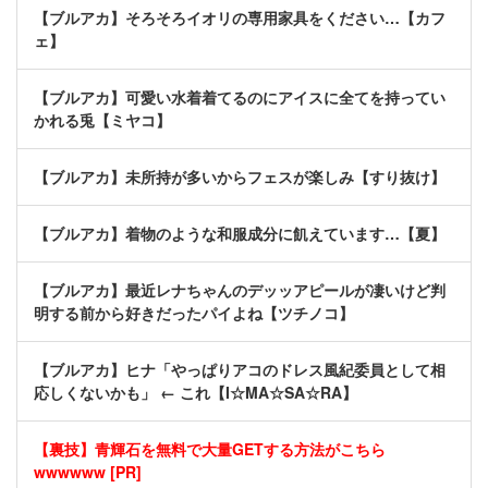
【ブルアカ】そろそろイオリの専用家具をください…【カフ
ェ】
【ブルアカ】可愛い水着着てるのにアイスに全てを持ってい
かれる兎【ミヤコ】
【ブルアカ】未所持が多いからフェスが楽しみ【すり抜け】
【ブルアカ】着物のような和服成分に飢えています…【夏】
【ブルアカ】最近レナちゃんのデッッアピールが凄いけど判
明する前から好きだったパイよね【ツチノコ】
【ブルアカ】ヒナ「やっぱりアコのドレス風紀委員として相
応しくないかも」 ← これ【I☆MA☆SA☆RA】
【裏技】青輝石を無料で大量GETする方法がこちら
wwwwww [PR]