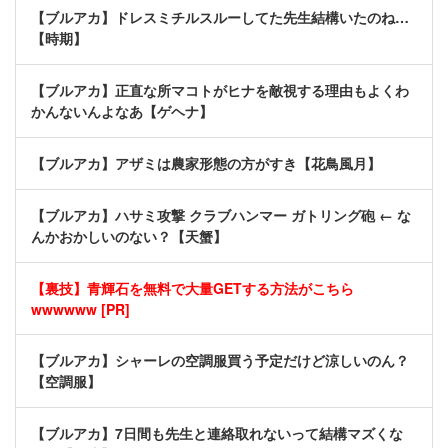
【ブルアカ】ドレスミチルスルーしてた先生結構いたのね…
【時期】
【ブルアカ】正直な所マコトがヒナを敵視する理由もよくわ
かんないんよなあ【ゲヘナ】
【ブルアカ】アザミは農家形態の方がすき【花鳥風月】
【ブルアカ】ハサミ攻撃 クラブハンマー ガトリング砲 ← な
んかおかしいのない？【天蟹】
【裏技】青輝石を無料で大量GETする方法がこちら
wwwwww [PR]
【ブルアカ】シャーレの空調服買う予定だけど涼しいのん？
【空調服】
【ブルアカ】7日間も先生と連絡取れないって結構マズくな