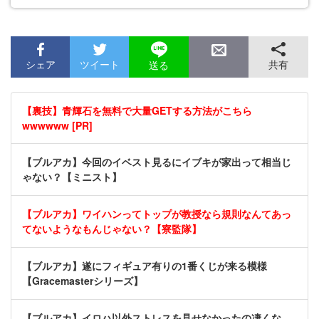
シェア
ツイート
共有
送る
【裏技】青輝石を無料で大量GETする方法がこちら
wwwwww [PR]
【ブルアカ】今回のイベスト見るにイブキが家出って相当じ
ゃない？【ミニスト】
【ブルアカ】ワイハンってトップが教授なら規則なんてあっ
てないようなもんじゃない？【寮監隊】
【ブルアカ】遂にフィギュア有りの1番くじが来る模様
【Gracemasterシリーズ】
【ブルアカ】イロハ以外ストレスを見せなかったの凄くな