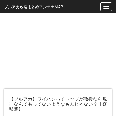
ブルアカ攻略まとめアンテナMAP
T
o
g
g
l
e
n
a
v
i
g
a
t
i
o
n
【ブルアカ】ワイハンってトップが教授なら規
則なんてあってないようなもんじゃない？【寮
監隊】