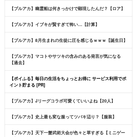
【ブルアカ】幽霊船は何きっかけで顕現したんだ？【ロア】
【ブルアカ】イブキが賢すぎて怖い…【計算】
【ブルアカ】8月生まれの生徒に圧を感じるｗｗｗ【誕生日】
【ブルアカ】マコトやサツキの含みのある発言が気になる
【過去】
【ポイふる】毎日の生活をちょっとお得に サービス利用でポ
イント貯まる [PR]
【ブルアカ】Jリーグコラボ可愛くていいよね【20人】
【ブルアカ】史上最も変な服ってツバキ辺り？【服装】
【ブルアカ】天下一蟹武術大会が色々と草すぎる【ミニゲー