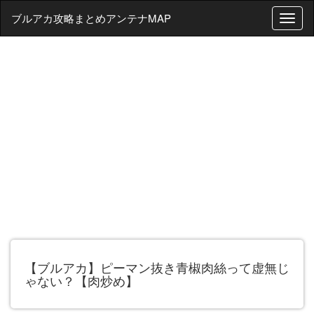
ブルアカ攻略まとめアンテナMAP
T
o
g
g
l
e
n
a
v
i
g
a
t
i
o
n
【ブルアカ】ピーマン抜き青椒肉絲って虚無じ
ゃない？【肉炒め】