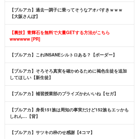
【ブルアカ】過去一調子に乗ってそうなアオバすきｗｗｗ
【大阪さんぽ】
【裏技】青輝石を無料で大量GETする方法がこちら
wwwwww [PR]
【ブルアカ】これINSANEシルトロある？【ボーダー】
【ブルアカ】そろそろ真実を確かめるために褐色生徒を追加
してほしい【新生徒】
【ブルアカ】補習授業部のプライズかわいいね【セガ】
【ブルアカ】身長151族は周知の事実だけど152族もエッかも
しれん…【背】
【ブルアカ】サツキの枠のせ感謝【4コマ】