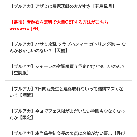
【ブルアカ】アザミは農家形態の方がすき【花鳥風月】
【裏技】青輝石を無料で大量GETする方法がこちら
wwwwww [PR]
【ブルアカ】ハサミ攻撃 クラブハンマー ガトリング砲 ← な
んかおかしいのない？【天蟹】
【ブルアカ】シャーレの空調服買う予定だけど涼しいのん？
【空調服】
【ブルアカ】7日間も先生と連絡取れないって結構マズくな
い？【漂流】
【ブルアカ】今回でフェス限がまだいない学園も少なくなっ
たか【限定】
【ブルアカ】本当偽生徒会長の欠点は名前がない事…【呼び