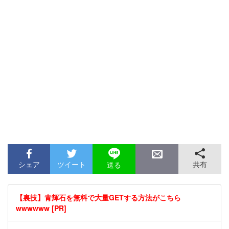
シェア
ツイート
共有
送る
【裏技】青輝石を無料で大量GETする方法がこちら
wwwwww [PR]