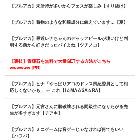
【ブルアカ】未所持が多いからフェスが楽しみ【すり抜け】
【ブルアカ】着物のような和服成分に飢えています…【夏】
【ブルアカ】最近レナちゃんのデッッアピールが凄いけど判
明する前から好きだったパイよね【ツチノコ】
【裏技】青輝石を無料で大量GETする方法がこちら
wwwwww [PR]
【ブルアカ】ヒナ「やっぱりアコのドレス風紀委員として相
応しくないかも」 ← これ【I☆MA☆SA☆RA】
【ブルアカ】元宮さんに脳破壊される同級生になりたがる先
生が多すぎます【チアキ】
【ブルアカ】ミニゲームは音ゲーじゃなければ何でもいい
【ハフバ】