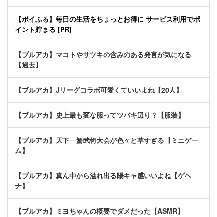
【ポイふる】毎日の生活をちょっとお得に サービス利用でポ
イント貯まる [PR]
【ブルアカ】マコトやサツキの含みのある発言が気になる
【過去】
【ブルアカ】Jリーグコラボ可愛くていいよね【20人】
【ブルアカ】史上最も変な服ってツバキ辺り？【服装】
【ブルアカ】天下一蟹武術大会が色々と草すぎる【ミニゲー
ム】
【ブルアカ】真ん中から溢れ出る陽キャ感いいよね【ゲヘ
ナ】
【ブルアカ】ミヨちゃんの概要でダメだった【ASMR】