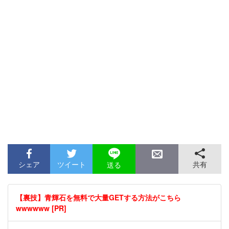
シェア
ツイート
共有
送る
【裏技】青輝石を無料で大量GETする方法がこちら
wwwwww [PR]