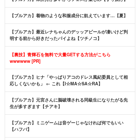
【ブルアカ】着物のような和服成分に飢えています…【夏】
【ブルアカ】最近レナちゃんのデッッアピールが凄いけど判
明する前から好きだったパイよね【ツチノコ】
【裏技】青輝石を無料で大量GETする方法がこちら
wwwwww [PR]
【ブルアカ】ヒナ「やっぱりアコのドレス風紀委員として相
応しくないかも」 ← これ【I☆MA☆SA☆RA】
【ブルアカ】元宮さんに脳破壊される同級生になりたがる先
生が多すぎます【チアキ】
【ブルアカ】ミニゲームは音ゲーじゃなければ何でもいい
【ハフバ】