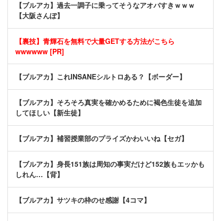
【ブルアカ】過去一調子に乗ってそうなアオバすきｗｗｗ
【大阪さんぽ】
【裏技】青輝石を無料で大量GETする方法がこちら
wwwwww [PR]
【ブルアカ】これINSANEシルトロある？【ボーダー】
【ブルアカ】そろそろ真実を確かめるために褐色生徒を追加
してほしい【新生徒】
【ブルアカ】補習授業部のプライズかわいいね【セガ】
【ブルアカ】身長151族は周知の事実だけど152族もエッかも
しれん…【背】
【ブルアカ】サツキの枠のせ感謝【4コマ】