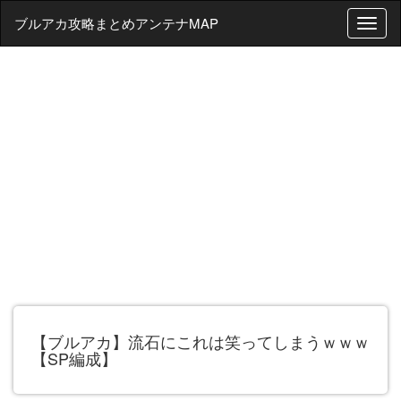
ブルアカ攻略まとめアンテナMAP
T
o
g
g
l
e
n
a
v
i
g
a
t
i
o
n
【ブルアカ】流石にこれは笑ってしまうｗｗｗ
【SP編成】