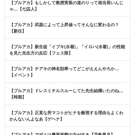
【ブルアカ】もしかして教授実装の道のりって相当長いんじ
ゃ…【七囚人】
【ブルアカ】武器によって上昇値ってそんなに変わるの？
【新任】
【ブルアカ】新生徒「イブキ(水着)」「イロハ(水着)」の性能
を見た先生方の反応【フェス限】
【ブルアカ】チアキの神名効率ってどこがええんやろか…
【イベント】
【ブルアカ】ドレスミチルスルーしてた先生結構いたのね…
【時期】
【ブルアカ】正直な所マコトがヒナを敵視する理由もよくわ
かんないんよなあ【ゲヘナ】
【ブルアカ】アザミは農家形態の方がすき【花鳥風月】